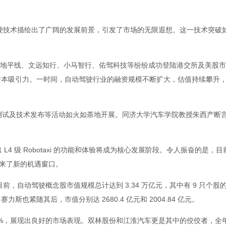
技术描绘出了广阔的发展前景，引发了市场的无限遐想。这一技术突破
，地平线、文远知行、小马智行、佑驾科技等纷纷成功登陆港交所及美股市场
资本吸引力。一时间，自动驾驶行业的融资规模不断扩大，估值持续攀升
、测试及技术发布等活动如火如荼地开展。同济大学汽车学院教授朱西产断言
 L4 级 Robotaxi 的功能和体验将成为核心发展阶段。令人振奋的
带来了新的机遇窗口。
动驾驶概念股市值规模总计达到 3.34 万亿元，其中有 9 只个股的市
紧随其后，市值分别达 2680.4 亿元和 2004.84 亿元。
5%，展现出良好的市场表现。双林股份和江淮汽车更是其中的佼佼者，全年股价涨