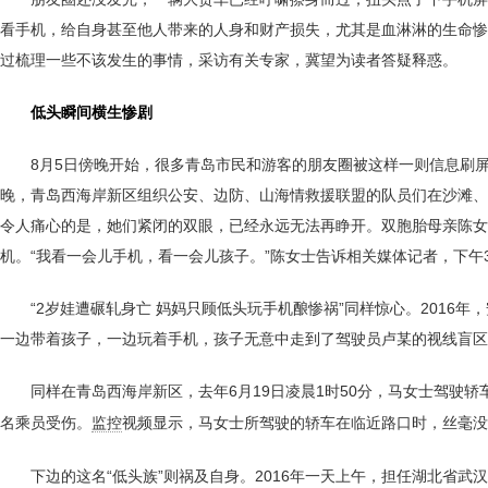
看手机，给自身甚至他人带来的人身和财产损失，尤其是血淋淋的生命惨
过梳理一些不该发生的事情，采访有关专家，冀望为读者答疑释惑。
低头瞬间横生惨剧
8月5日傍晚开始，很多青岛市民和游客的朋友圈被这样一则信息刷
晚，青岛西海岸新区组织公安、边防、山海情救援联盟的队员们在沙滩、
令人痛心的是，她们紧闭的双眼，已经永远无法再睁开。双胞胎母亲陈女
机。“我看一会儿手机，看一会儿孩子。”陈女士告诉相关媒体记者，下
“2岁娃遭碾轧身亡 妈妈只顾低头玩手机酿惨祸”同样惊心。201
一边带着孩子，一边玩着手机，孩子无意中走到了驾驶员卢某的视线盲区
同样在青岛西海岸新区，去年6月19日凌晨1时50分，马女士驾驶
名乘员受伤。
视频显示，马女士所驾驶的轿车在临近路口时，丝毫没
监控
下边的这名“低头族”则祸及自身。2016年一天上午，担任湖北省