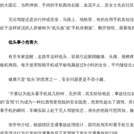
的大圆石，当即摔倒，手持的手机戳伤右眼，血流不止。苏女士先在社区
无论驾驶还是步行抑或安坐，马路上、地铁里，有的在用手机发短信
处于这样状况的人群被称为“低头族”或“手机依赖族”。翻开报纸，观看
低头事小危害大
有关专家提醒，走路常这样低头，容易引起眼睛酸痛、头痛、颈椎疼
板机拇指。每天使用智能手机或平板电脑超过8小时的女生，平均皱纹生
健康只是“低头”的危害之一，安全问题更是不容小觑。
“不要以为低头看手机就几秒钟，无所谓，其实恰恰相反，事故往往
的“盲驾”行为成为一种比酒驾更危险的安全隐患，危害性超出了酒驾。所
看手机的瞬间，车辆实际上处于无人驾驶状态，潜在的危险可想而知，极
张学华介绍，根据辖区交通事故处理统计，因司机驾车时看手机引发
戏等违法行为引发的交通事故是正常驾驶下发生交通事故的23倍。